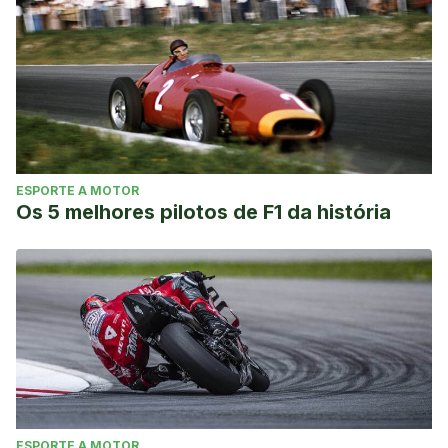
reconstruction: principles of treatment. EFORT open Rev
[Internet]. 2016 Nov [cited 2019 Jun 15];1(11):398–408.
Available from:
http://www.ncbi.nlm.nih.gov/pubmed/28461919
Nyland J, Mattocks A, Kibbe S, Kalloub A, Greene JW,
Caborn DNM. Anterior cruciate ligament reconstruction,
rehabilitation, and return to play: 2015 update. Open access
ESPORTE A MOTOR
J Sport Med [Internet]. 2016 [cited 2019 Jun 15];7:21–32.
Os 5 melhores pilotos de F1 da história
Available from:
http://www.ncbi.nlm.nih.gov/pubmed/26955296
ESPORTE A MOTOR