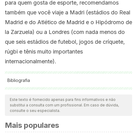
para quem gosta de esporte, recomendamos
também que você viaje a Madri (estádios do Real
Madrid e do Atlético de Madrid e o Hipódromo de
la Zarzuela) ou a Londres (com nada menos do
que seis estádios de futebol, jogos de críquete,
rúgbi e tênis muito importantes
internacionalmente).
Bibliografia
Todas as fontes citadas foram minuciosamente revisadas por
nossa equipe para garantir sua qualidade, confiabilidade,
Este texto é fornecido apenas para fins informativos e não
substitui a consulta com um profissional. Em caso de dúvida,
atualidade e validade. A bibliografia deste artigo foi
consulte o seu especialista.
considerada confiável e precisa academicamente ou
Mais populares
cientificamente.
Giancarlo Ferrari-King. 2015. 10 Best International Sports