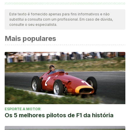
Todas as fontes citadas foram minuciosamente revisadas por
nossa equipe para garantir sua qualidade, confiabilidade,
Este texto é fornecido apenas para fins informativos e não
substitui a consulta com um profissional. Em caso de dúvida,
atualidade e validade. A bibliografia deste artigo foi
consulte o seu especialista.
considerada confiável e precisa academicamente ou
Mais populares
cientificamente.
Alimentarius, C. (2013). Codex Alimentarius.
Guidelines on
Nutrition Labeling (CAC/GL 2-1985 (rev 1-1993)
ESPORTE A MOTOR
Os 5 melhores pilotos de F1 da história