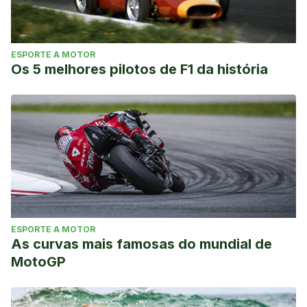
sobrepeso/obesidad.
Nutrición Hospitalaria
,
22
(6), 654-
660. Recuperado en 26 de diciembre de 2022, de
http://scielo.isciii.es/scielo.php?
ESPORTE A MOTOR
script=sci_arttext&pid=S0212-
Os 5 melhores pilotos de F1 da história
16112007000800004&lng=es&tlng=es.
Zurano Conches, L.
(2011). Investigadores de la
Politècnica de València analizan la composición de menús
de Nochebuena y Navidad y ofrecen consejos
nutricionales. http://hdl.handle.net/10251/14174.
ESPORTE A MOTOR
As curvas mais famosas do mundial de
MotoGP