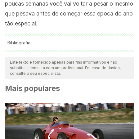
poucas semanas você vai voltar a pesar o mesmo
que pesava antes de começar essa época do ano
tão especial.
Bibliografia
Todas as fontes citadas foram minuciosamente revisadas por
nossa equipe para garantir sua qualidade, confiabilidade,
Este texto é fornecido apenas para fins informativos e não
substitui a consulta com um profissional. Em caso de dúvida,
atualidade e validade. A bibliografia deste artigo foi
consulte o seu especialista.
considerada confiável e precisa academicamente ou
Mais populares
cientificamente.
Rodríguez-Rodríguez, E., Perea, J. M., Bermejo, L. M.,
Marín-Arias, L., López-Sobaler, A. M., & Ortega, R. M.
(2007). Hábitos alimentarios y su relación con los
conocimientos, respecto al concepto de dieta equilibrada,
de un colectivo de mujeres jóvenes con