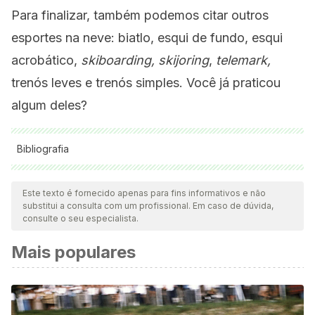
Para finalizar, também podemos citar outros
esportes na neve: biatlo, esqui de fundo, esqui
acrobático,
skiboarding,
skijoring
,
telemark,
trenós leves e trenós simples. Você já praticou
algum deles?
Bibliografia
Todas as fontes citadas foram minuciosamente revisadas por
nossa equipe para garantir sua qualidade, confiabilidade,
Este texto é fornecido apenas para fins informativos e não
substitui a consulta com um profissional. Em caso de dúvida,
atualidade e validade. A bibliografia deste artigo foi
consulte o seu especialista.
considerada confiável e precisa academicamente ou
Mais populares
cientificamente.
International Ski Federation. Sitio oficial. https://www.fis-
ski.com/en