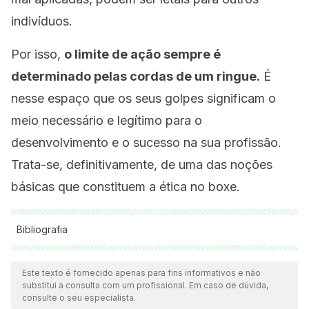
indivíduos.
Por isso,
o limite de ação sempre é
determinado pelas cordas de um ringue.
É
nesse espaço que os seus golpes significam o
meio necessário e legítimo para o
desenvolvimento e o sucesso na sua profissão.
Trata-se, definitivamente, de uma das noções
básicas que constituem a ética no boxe.
Bibliografia
Todas as fontes citadas foram minuciosamente revisadas por
nossa equipe para garantir sua qualidade, confiabilidade,
Este texto é fornecido apenas para fins informativos e não
substitui a consulta com um profissional. Em caso de dúvida,
atualidade e validade. A bibliografia deste artigo foi
consulte o seu especialista.
considerada confiável e precisa academicamente ou