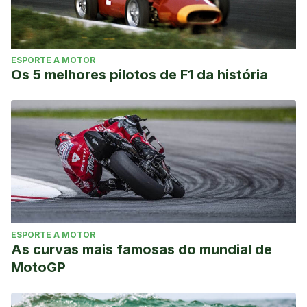
Deportivas-G-SE/Editorial Board/Dpto. Contenido. PubliCE.
Medrano, I. C., & Heredia, J. R. (2006). Acondicionamiento
Deportivo: Análisis del trabajo con Fitball para el
ESPORTE A MOTOR
fortalecimiento de la zona Media. Alto rendimiento: ciencia
Os 5 melhores pilotos de F1 da história
deportiva, entrenamiento y fitness, (31), 3.
ESPORTE A MOTOR
As curvas mais famosas do mundial de
MotoGP