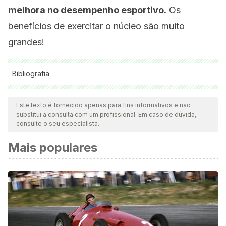
melhora no desempenho esportivo.
Os
benefícios de exercitar o núcleo são muito
grandes!
Bibliografia
Todas as fontes citadas foram minuciosamente revisadas por
nossa equipe para garantir sua qualidade, confiabilidade,
Este texto é fornecido apenas para fins informativos e não
substitui a consulta com um profissional. Em caso de dúvida,
atualidade e validade. A bibliografia deste artigo foi
consulte o seu especialista.
considerada confiável e precisa academicamente ou
Mais populares
cientificamente.
Behm, D. G., Willardson, J. M., Drinkwater, E. J., & Cowley, P.
M. (2010). Declaración de Posición de la Sociedad
Canadiense de Fisiología del Ejercicio: La Utilización de
Inestabilidad para el Entrenamiento del Núcleo (CORE) en
el Acondicionamiento de Poblaciones Deportivas y No