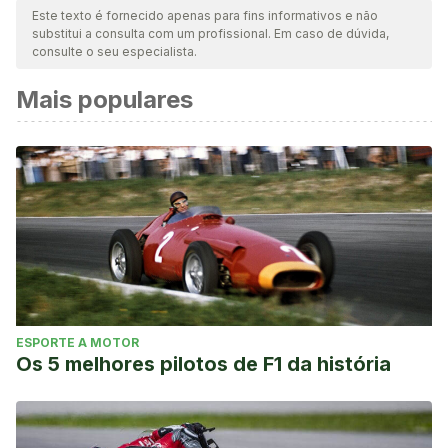
nossa equipe para garantir sua qualidade, confiabilidade,
Este texto é fornecido apenas para fins informativos e não
substitui a consulta com um profissional. Em caso de dúvida,
atualidade e validade. A bibliografia deste artigo foi
consulte o seu especialista.
considerada confiável e precisa academicamente ou
Mais populares
cientificamente.
George Hirthler. Celebrating Pierre de Coubertin: the
french genius of sports who founded the modern olympic
games. https://www.olympic.org/news/celebrating-pierre-
de-coubertin-the-french-genius-of-sport-who-founded-
the-modern-olympic-games
ESPORTE A MOTOR
Os 5 melhores pilotos de F1 da história