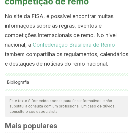
competição de remo
No site da FISA, é possível encontrar muitas
informações sobre as regras, eventos e
competições internacionais de remo. No nível
nacional, a
Confederação Brasileira de Remo
também compartilha os regulamentos, calendários
e destaques de notícias do remo nacional.
Bibliografia
Todas as fontes citadas foram minuciosamente revisadas por
nossa equipe para garantir sua qualidade, confiabilidade,
Este texto é fornecido apenas para fins informativos e não
substitui a consulta com um profissional. Em caso de dúvida,
atualidade e validade. A bibliografia deste artigo foi
consulte o seu especialista.
considerada confiável e precisa academicamente ou
Mais populares
cientificamente.