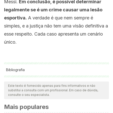
Messi.
Em conclusão, é possível determinar
legalmente se é um crime causar uma lesão
esportiva.
A verdade é que nem sempre é
simples, e a justiça não tem uma visão definitiva a
esse respeito. Cada caso apresenta um cenário
único.
Bibliografia
Todas as fontes citadas foram minuciosamente revisadas por
nossa equipe para garantir sua qualidade, confiabilidade,
Este texto é fornecido apenas para fins informativos e não
substitui a consulta com um profissional. Em caso de dúvida,
atualidade e validade. A bibliografia deste artigo foi
consulte o seu especialista.
considerada confiável e precisa academicamente ou
Mais populares
cientificamente.