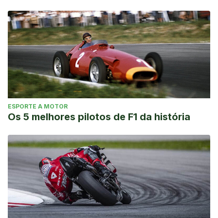
Universidad Católica San Antonio de Murcia. Olmedilla
Zafra, Aurelio; Andreu Álvarez, Mª Dolores; Abenza Cano,
Lucía; Ortín Montero, Francisco J.; Blas Redondo, Amador.
Lesiones y factores deportivos en futbolistas jóvenes.
2006. Extraído de:
https://www.redalyc.org/pdf/1630/163017530002.pdf
Alberto González Díaz. Prevención y Rehabilitación de
lesiones en el fútbol. Extraído de:
ESPORTE A MOTOR
http://www.peloteros.es/files/Descarga/Prevencion-y-
Os 5 melhores pilotos de F1 da história
rehabilitacion-de-lesiones-en-
futbol/PREVENCION.DE.LESIONES.Y.REHABILITACION.EN.EL.F