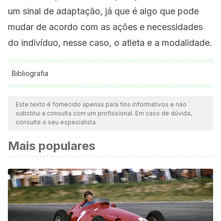
um sinal de adaptação, já que é algo que pode
mudar de acordo com as ações e necessidades
do indivíduo, nesse caso, o atleta e a modalidade.
Bibliografia
Todas as fontes citadas foram minuciosamente revisadas por
nossa equipe para garantir sua qualidade, confiabilidade,
Este texto é fornecido apenas para fins informativos e não
substitui a consulta com um profissional. Em caso de dúvida,
atualidade e validade. A bibliografia deste artigo foi
consulte o seu especialista.
considerada confiável e precisa academicamente ou
Mais populares
cientificamente.
Sachlos, E., & Auguste, D. (2008). Contracción Muscular.
Biomaterials.
Minamoto, V. (2005). Classificação e adaptações das fibras
musculares: uma revisão; Classification and adaptation of
muscle fibers: a review.
Fisioter. Pesqui
,
12
(3), 50–55.