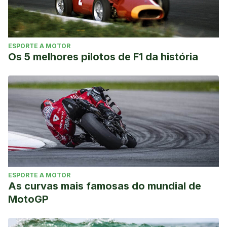
Retrieved from
http://bases.bireme.br/cgi-
bin/wxislind.exe/iah/online/?
IsisScript=iah/iah.xis&amp
;src=google&base=LILACS&lang=p
ESPORTE A MOTOR
Os 5 melhores pilotos de F1 da história
ESPORTE A MOTOR
As curvas mais famosas do mundial de
MotoGP