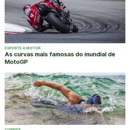
Academy of Orthopaedic Surgeons
,
7
(4), 262–269.
Safran, M. R., Seaber, A. V., & Garrett, W. E. (1989). Warm-
Up and Muscular Injury Prevention An Update.
Sports
Medicine
.
https://doi.org/10.2165/00007256-198908040-
00004
ESPORTE A MOTOR
As curvas mais famosas do mundial de
MotoGP
CORRIDA